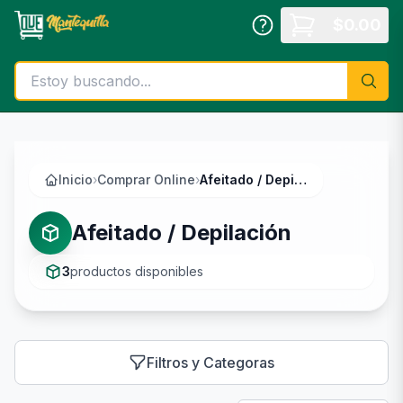
Saltar al contenido principal
$
0.00
Inicio
›
Comprar Online
›
Afeitado / Depilación
Afeitado / Depilación
3
productos disponibles
Filtros y Categoras