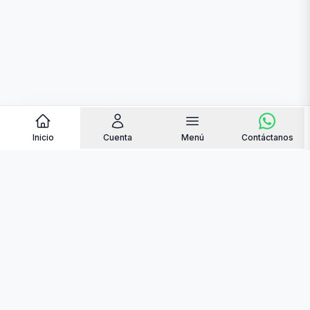
Inicio
Cuenta
Menú
Contáctanos
contacto@quemantequilla.online
+34 684 48 35 04