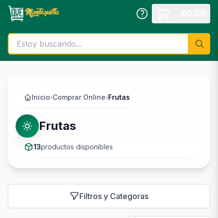
Saltar al contenido principal
$
0.00
Inicio
›
Comprar Online
›
Frutas
Frutas
13
productos disponibles
Filtros y Categoras