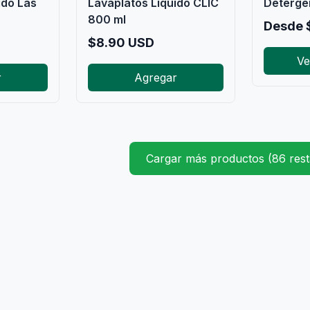
ido Las
Lavaplatos Líquido CLIC
Detergen
800 ml
Desde
$
8.90
USD
Ve
r
Agregar
Cargar más productos (86 rest