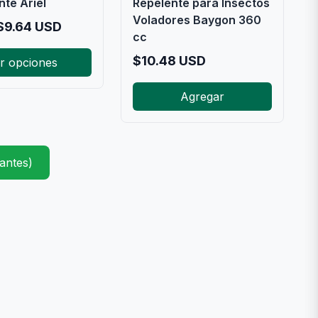
te Ariel
Repelente para Insectos
Voladores Baygon 360
$
9.64
USD
cc
$
10.48
USD
r opciones
Agregar
antes)