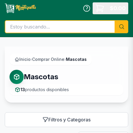
Saltar al contenido principal
$
0.00
Inicio
›
Comprar Online
›
Mascotas
Mascotas
13
productos disponibles
Filtros y Categoras