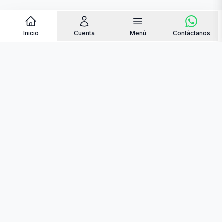
Inicio
Cuenta
Menú
Contáctanos
contacto@quemantequilla.online
+34 684 48 35 04
Somos pioneros en la venta de alimentos online
en Venezuela, para que sus familiares puedan
recibir alimentos frescos y de calidad.