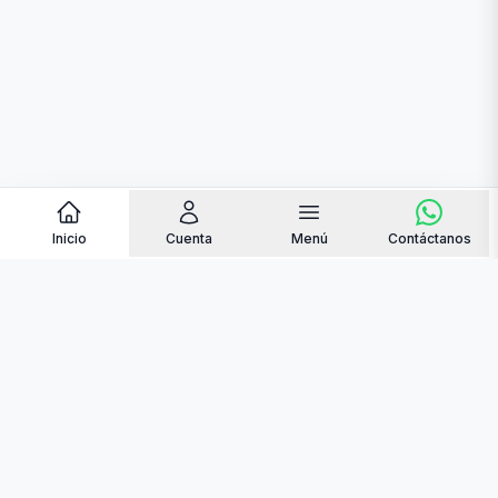
Inicio
Cuenta
Menú
Contáctanos
contacto@quemantequilla.online
+34 684 48 35 04