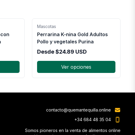
Mascotas
 con
Perrarina K-nina Gold Adultos
a
Pollo y vegetales Purina
Desde
$
24.89
USD
Ver opciones
contacto@quemantequilla.online
+34 684 48 35 04
Somos pioneros en la venta de alimentos online