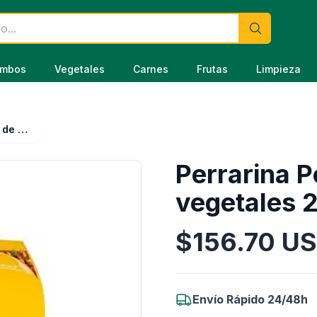
mbos
Vegetales
Carnes
Frutas
Limpieza
Perrarina Pedigree de pollo y vegetales 25 Kg
Perrarina P
vegetales 
$
156.70
US
Información del Producto
Envío Rápido 24/48h