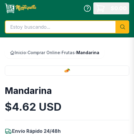
Saltar al contenido principal
$
0.00
Inicio
›
Comprar Online
›
Frutas
›
Mandarina
Mandarina
$
4.62
USD
Información del Producto
Envío Rápido 24/48h