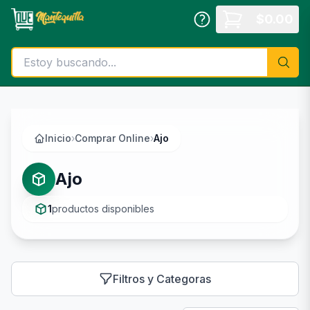
Saltar al contenido principal
$
0.00
Inicio
›
Comprar Online
›
Ajo
Ajo
1
productos disponibles
Filtros y Categoras