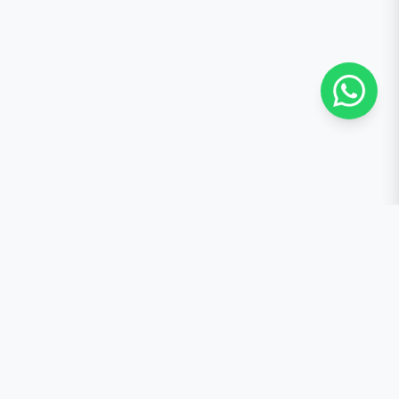
contacto@quemantequilla.online
+34 684 48 35 04