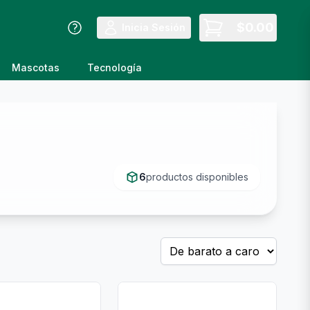
$
0.00
Inicia Sesión
Mascotas
Tecnología
6
productos disponibles
🍚
🍚