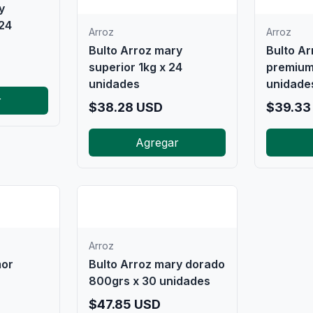
y
 24
Arroz
Arroz
Bulto Arroz mary
Bulto Ar
superior 1kg x 24
premium
unidades
unidade
r
$
38.28
USD
$
39.33
Agregar

🍚
Arroz
mor
Bulto Arroz mary dorado
800grs x 30 unidades
$
47.85
USD