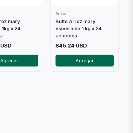
Arroz
roz mary
Bulto Arroz mary
 1kg x 24
esmeralda 1 kg x 24
s
unidades
USD
$
45.24
USD
Agregar
Agregar