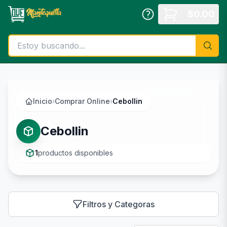
Saltar al contenido principal
$
0.00
Inicio
›
Comprar Online
›
Cebollin
Cebollin
1
productos disponibles
Filtros y Categoras