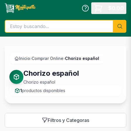
Saltar al contenido principal
$
0.00
Inicio
›
Comprar Online
›
Chorizo español
Chorizo español
Chorizo español
1
productos disponibles
Filtros y Categoras