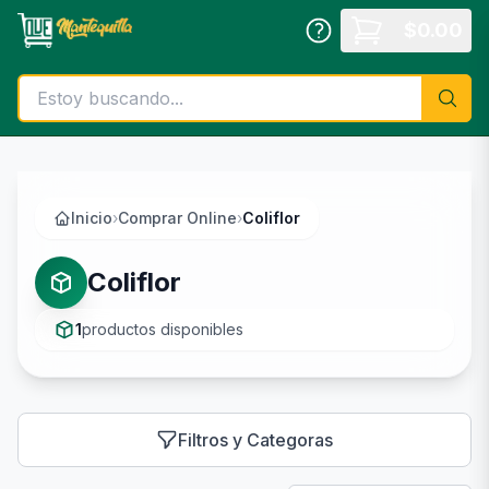
Saltar al contenido principal
$
0.00
Inicio
›
Comprar Online
›
Coliflor
Coliflor
1
productos disponibles
Filtros y Categoras