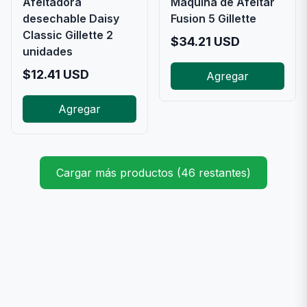
Afeitadora
Maquina de Afeitar
desechable Daisy
Fusion 5 Gillette
Classic Gillette 2
$
34.21
USD
unidades
$
12.41
USD
Agregar
Agregar
Cargar más productos (46 restantes)