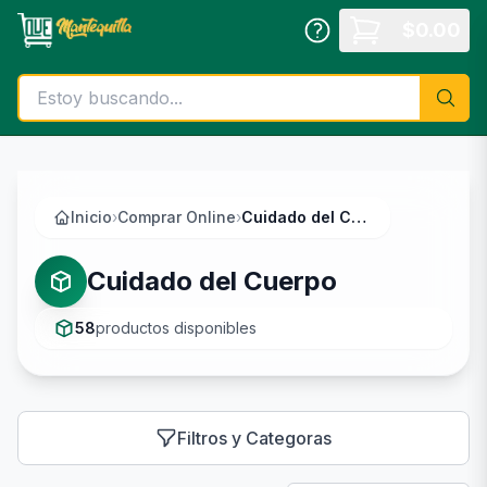
Saltar al contenido principal
$
0.00
Inicio
›
Comprar Online
›
Cuidado del Cuerpo
Cuidado del Cuerpo
58
productos disponibles
Filtros y Categoras