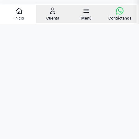
Inicio
Cuenta
Menú
Contáctanos
contacto@quemantequilla.online
+34 684 48 35 04
Somos pioneros en la venta de alimentos online
en Venezuela, para que sus familiares puedan
recibir alimentos frescos y de calidad.