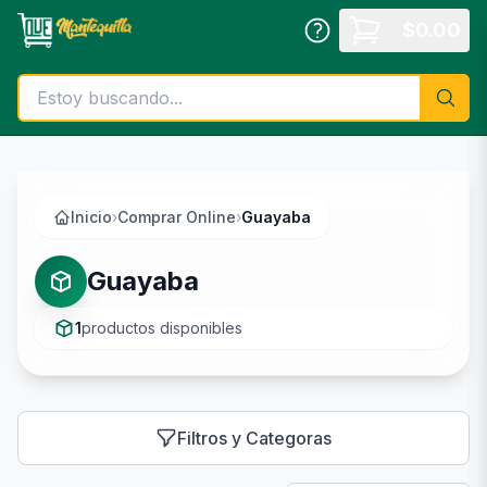
Saltar al contenido principal
$
0.00
Inicio
›
Comprar Online
›
Guayaba
Guayaba
1
productos disponibles
Filtros y Categoras