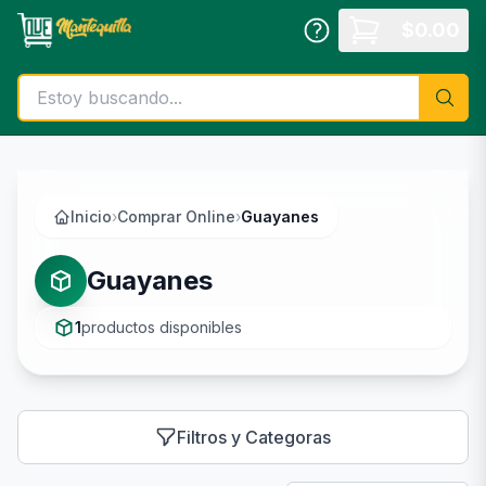
Saltar al contenido principal
$
0.00
Inicio
›
Comprar Online
›
Guayanes
Guayanes
1
productos disponibles
Filtros y Categoras