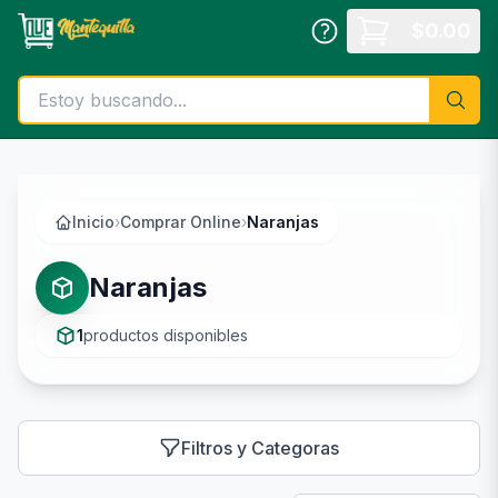
Saltar al contenido principal
$
0.00
Inicio
›
Comprar Online
›
Naranjas
Naranjas
1
productos disponibles
Filtros y Categoras