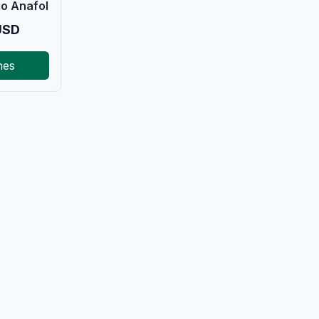
io Anafol
SD
nes