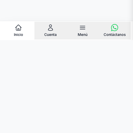
Inicio
Cuenta
Menú
Contáctanos
contacto@quemantequilla.online
+34 684 48 35 04
Somos pioneros en la venta de alimentos online
en Venezuela, para que sus familiares puedan
recibir alimentos frescos y de calidad.