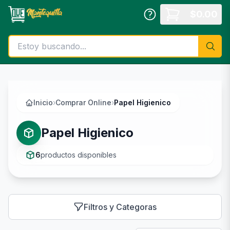
Saltar al contenido principal
$
0.00
Inicio
›
Comprar Online
›
Papel Higienico
Papel Higienico
6
productos disponibles
Filtros y Categoras