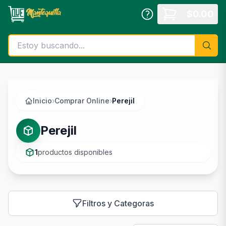
Saltar al contenido principal
$
0.00
Inicio
›
Comprar Online
›
Perejil
Perejil
1
productos disponibles
Filtros y Categoras