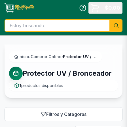
Saltar al contenido principal
$
0.00
Inicio
›
Comprar Online
›
Protector UV / Bronceador
Protector UV / Bronceador
1
productos disponibles
Filtros y Categoras