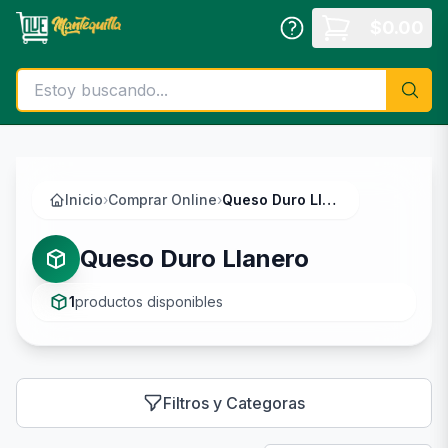
Saltar al contenido principal
$
0.00
Inicio
›
Comprar Online
›
Queso Duro Llanero
Queso Duro Llanero
1
productos disponibles
Filtros y Categoras