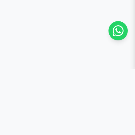
contacto@quemantequilla.online
+34 684 48 35 04