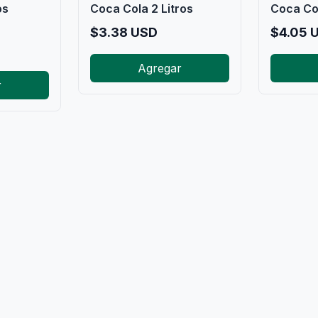
os
Coca Cola 2 Litros
Coca Col
$
3.38
USD
$
4.05
U
Agregar
r