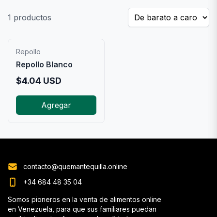
1
productos
Repollo
Repollo Blanco
$
4.04
USD
Agregar
contacto@quemantequilla.online
+34 684 48 35 04
Somos pioneros en la venta de alimentos online
en Venezuela, para que sus familiares puedan