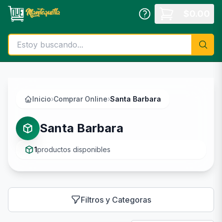
Saltar al contenido principal
$
0.00
Inicio
›
Comprar Online
›
Santa Barbara
Santa Barbara
1
productos disponibles
Filtros y Categoras