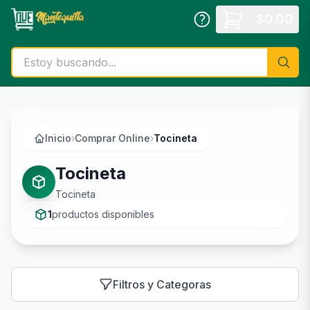
Saltar al contenido principal
$
0.00
Inicio
›
Comprar Online
›
Tocineta
Tocineta
Tocineta
1
productos disponibles
Filtros y Categoras