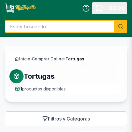
Saltar al contenido principal
$
0.00
Inicio
›
Comprar Online
›
Tortugas
Tortugas
1
productos disponibles
Filtros y Categoras