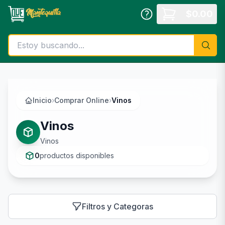
Saltar al contenido principal
$
0.00
Inicio
›
Comprar Online
›
Vinos
Vinos
Vinos
0
productos disponibles
Filtros y Categoras