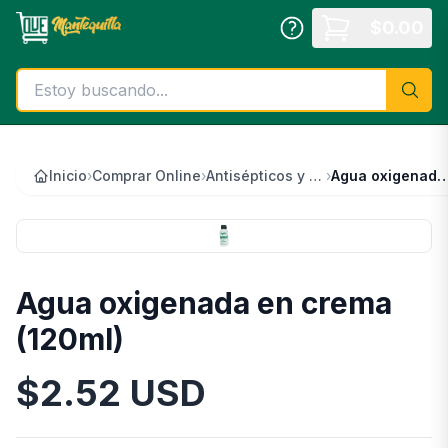
Saltar al contenido principal
$
0.00
Inicio
›
Comprar Online
›
Antisépticos y desinfectantes
›
Agua oxigenada en crema 
Agua oxigenada en crema
(120ml)
$
2.52
USD
Información del Producto