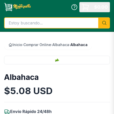
Saltar al contenido principal
$
0.00
Inicio
›
Comprar Online
›
Albahaca
›
Albahaca
Albahaca
$
5.08
USD
Información del Producto
Envío Rápido 24/48h