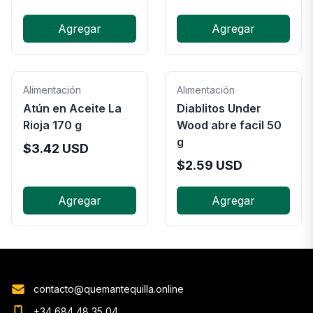
Agregar
Agregar
Alimentación
Alimentación
Atún en Aceite La
Diablitos Under
Rioja 170 g
Wood abre facil 50
g
$
3.42
USD
$
2.59
USD
Agregar
Agregar
contacto@quemantequilla.online
+34 684 48 35 04