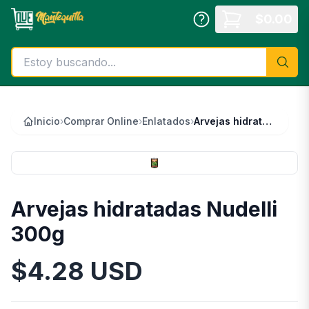
Saltar al contenido principal
$
0.00
Inicio
›
Comprar Online
›
Enlatados
›
Arvejas hidratadas Nudelli 300g
Arvejas hidratadas Nudelli
300g
$
4.28
USD
Información del Producto