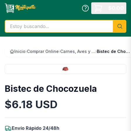
Saltar al contenido principal
$
0.00
Inicio
›
Comprar Online
›
Carnes, Aves y Pescados
›
Bistec de Chocozuela
Bistec de Chocozuela
$
6.18
USD
Información del Producto
Envío Rápido 24/48h