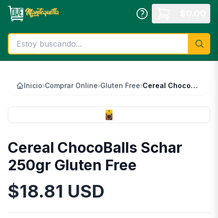
Saltar al contenido principal
$
0.00
Inicio
›
Comprar Online
›
Gluten Free
›
Cereal ChocoBalls Schar 250gr Gluten Free
Cereal ChocoBalls Schar
250gr Gluten Free
$
18.81
USD
Información del Producto