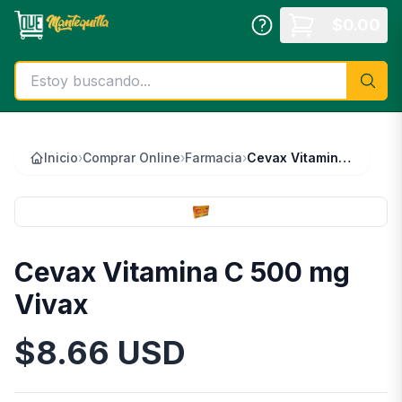
Saltar al contenido principal
$
0.00
Inicio
›
Comprar Online
›
Farmacia
›
Cevax Vitamina C 500 mg Vivax
Cevax Vitamina C 500 mg
Vivax
$
8.66
USD
Información del Producto