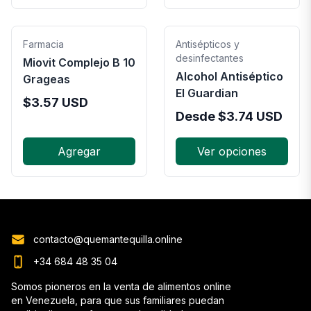
Farmacia
Antisépticos y
desinfectantes
Miovit Complejo B 10
Alcohol Antiséptico
Grageas
El Guardian
$
3.57
USD
Desde
$
3.74
USD
Agregar
Ver opciones
contacto@quemantequilla.online
+34 684 48 35 04
Somos pioneros en la venta de alimentos online
en Venezuela, para que sus familiares puedan