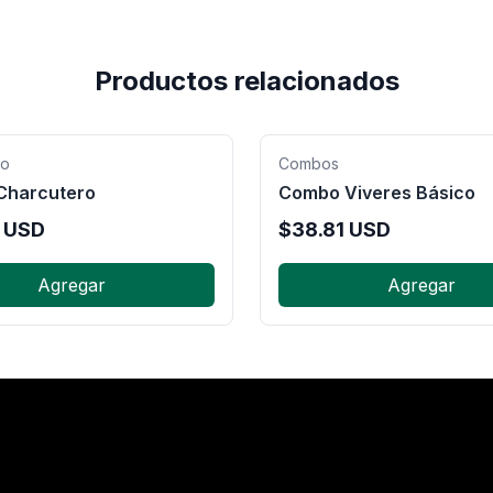
Productos relacionados
ro
Combos
Charcutero
Combo Viveres Básico
USD
$
38.81
USD
Agregar
Agregar