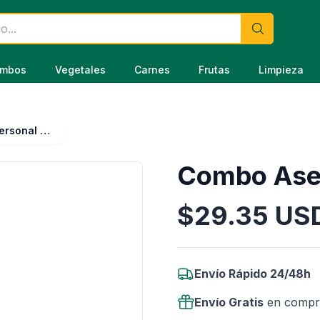
mbos
Vegetales
Carnes
Frutas
Limpieza
Combo Aseo Personal Caballero
Combo Aseo
$
29.35
US
Información del Producto
Envío Rápido 24/48h
Envío Gratis
en compr