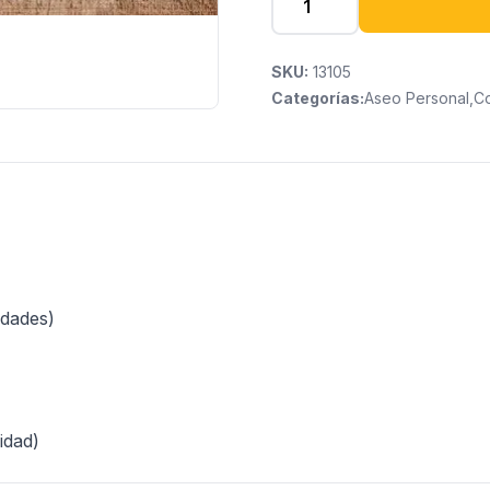
SKU:
13105
Categorías:
Aseo Personal
,
C
idades)
idad)