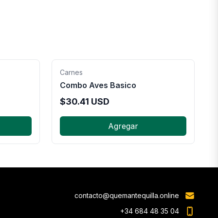
Carnes
Combo Aves Basico
$
30.41
USD
Agregar
contacto@quemantequilla.online
+34 684 48 35 04