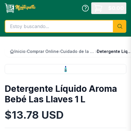
Saltar al contenido principal
$
0.00
Inicio
›
Comprar Online
›
Cuidado de la Ropa
›
Detergente Líquido Aroma Bebé Las Lla
Detergente Líquido Aroma
Bebé Las Llaves 1 L
$
13.78
USD
Información del Producto