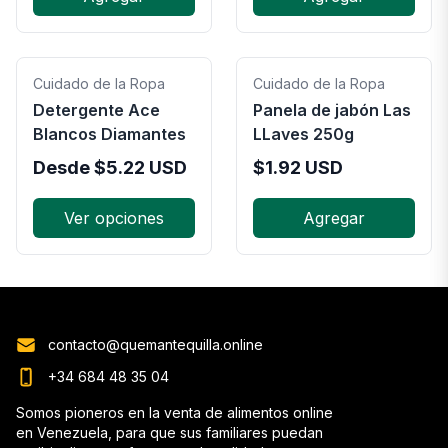
Cuidado de la Ropa
Cuidado de la Ropa
Detergente Ace
Panela de jabón Las
Blancos Diamantes
LLaves 250g
Desde
$
5.22
USD
$
1.92
USD
Ver opciones
Agregar
contacto@quemantequilla.online
+34 684 48 35 04
Somos pioneros en la venta de alimentos online
en Venezuela, para que sus familiares puedan