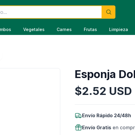
mbos
Vegetales
Carnes
Frutas
Limpieza
Esponja Do
$
2.52
USD
Información del Producto
Envío Rápido 24/48h
Envío Gratis
en compr