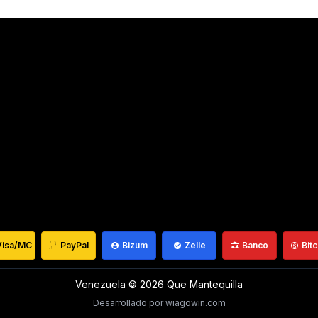
Visa/MC
PayPal
Bizum
Zelle
Banco
Bitc
Venezuela ©
2026
Que Mantequilla
Desarrollado por
wiagowin.com