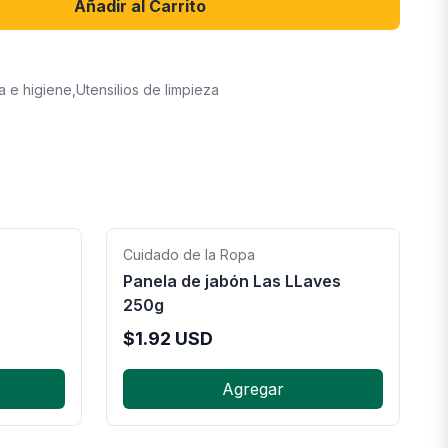
Añadir al Carrito
a e higiene
,
Utensilios de limpieza
Cuidado de la Ropa
Panela de jabón Las LLaves
250g
$
1.92
USD
Agregar