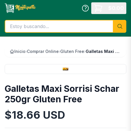
Saltar al contenido principal
$
0.00
Inicio
›
Comprar Online
›
Gluten Free
›
Galletas Maxi Sorrisi Schar 250gr Gluten Free
Galletas Maxi Sorrisi Schar
250gr Gluten Free
$
18.66
USD
Información del Producto