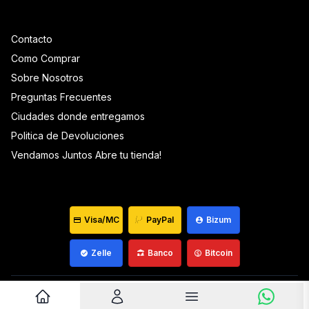
Contacto
Como Comprar
Sobre Nosotros
Preguntas Frecuentes
Ciudades donde entregamos
Politica de Devoluciones
Vendamos Juntos Abre tu tienda!
Visa/MC
PayPal
Bizum
Zelle
Banco
Bitcoin
Venezuela ©
2026
Que Mantequilla
Desarrollado por
wiagowin.com