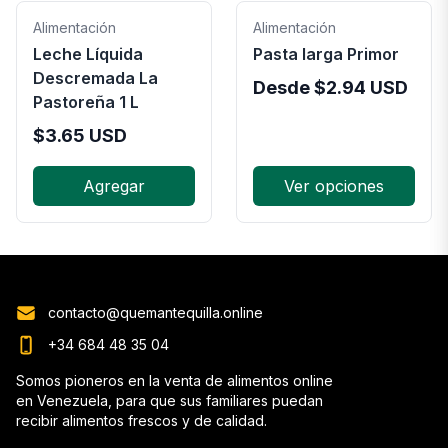
Alimentación
Alimentación
Leche Líquida
Pasta larga Primor
Descremada La
Desde
$
2.94
USD
Pastoreña 1 L
$
3.65
USD
Agregar
Ver opciones
contacto@quemantequilla.online
+34 684 48 35 04
Somos pioneros en la venta de alimentos online
en Venezuela, para que sus familiares puedan
recibir alimentos frescos y de calidad.