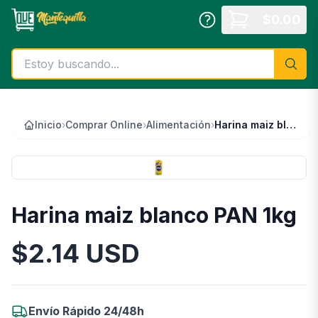
Saltar al contenido principal
$
0.00
Inicio
›
Comprar Online
›
Alimentación
›
Harina maiz blanco PAN 1kg
Harina maiz blanco PAN 1kg
$
2.14
USD
Información del Producto
Envío Rápido 24/48h