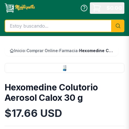
Saltar al contenido principal
$
0.00
Inicio
›
Comprar Online
›
Farmacia
›
Hexomedine Colutorio Aerosol Calox 30 g
Hexomedine Colutorio
Aerosol Calox 30 g
$
17.66
USD
Información del Producto