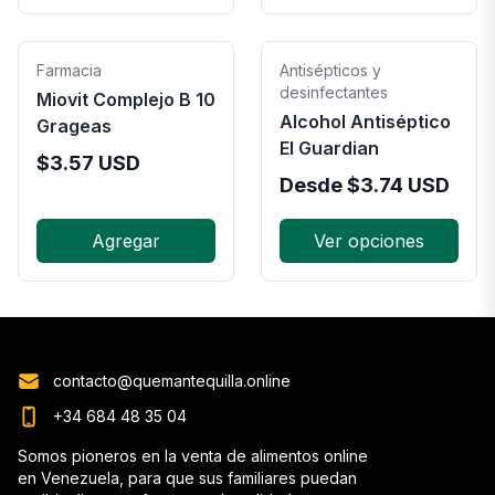
Farmacia
Antisépticos y
desinfectantes
Miovit Complejo B 10
Alcohol Antiséptico
Grageas
El Guardian
$
3.57
USD
Desde
$
3.74
USD
Agregar
Ver opciones
contacto@quemantequilla.online
+34 684 48 35 04
Somos pioneros en la venta de alimentos online
en Venezuela, para que sus familiares puedan