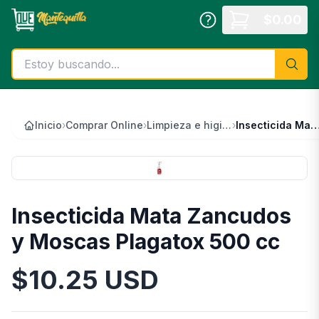
Saltar al contenido principal
$
0.00
Inicio
›
Comprar Online
›
Limpieza e higiene
›
Insecticida Mata Zancudos y Moscas Plagato
Insecticida Mata Zancudos
y Moscas Plagatox 500 cc
$
10.25
USD
Información del Producto