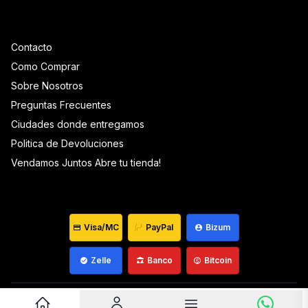
Contacto
Como Comprar
Sobre Nosotros
Preguntas Frecuentes
Ciudades donde entregamos
Politica de Devoluciones
Vendamos Juntos Abre tu tienda!
Visa/MC
PayPal
Bizum
Zelle
Banco
Bitcoin
Venezuela ©
2026
Que Mantequilla