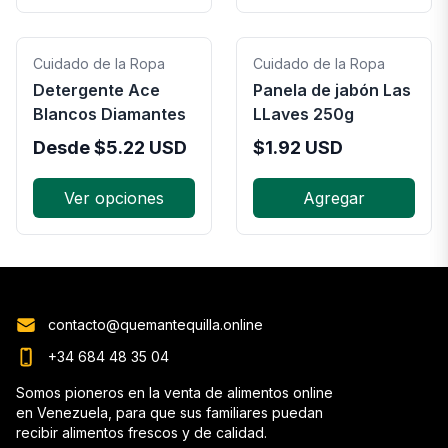
Cuidado de la Ropa
Cuidado de la Ropa
Detergente Ace
Panela de jabón Las
Blancos Diamantes
LLaves 250g
Desde
$
5.22
USD
$
1.92
USD
Ver opciones
Agregar
contacto@quemantequilla.online
+34 684 48 35 04
Somos pioneros en la venta de alimentos online
en Venezuela, para que sus familiares puedan
recibir alimentos frescos y de calidad.