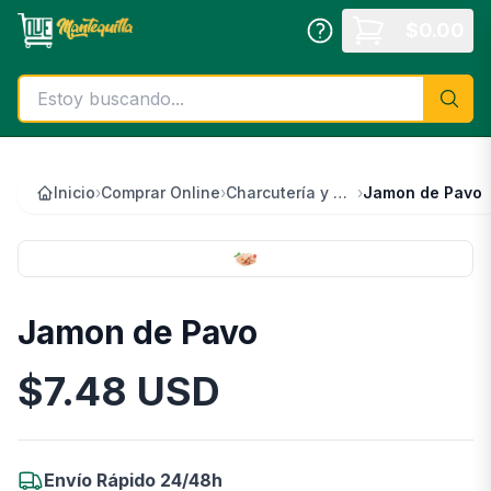
Saltar al contenido principal
$
0.00
Inicio
›
Comprar Online
›
Charcutería y Quesos
›
Jamon de Pavo
Jamon de Pavo
$
7.48
USD
Información del Producto
Envío Rápido 24/48h