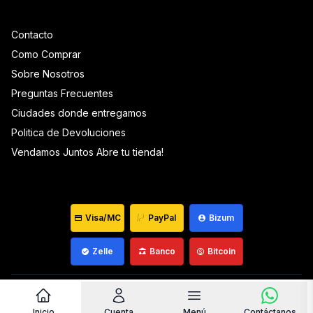
Contacto
Como Comprar
Sobre Nosotros
Preguntas Frecuentes
Ciudades donde entregamos
Politica de Devoluciones
Vendamos Juntos Abre tu tienda!
Visa/MC
PayPal
Bizum
Zelle
Banco
Bitcoin
Venezuela ©
2026
Que Mantequilla
Desarrollado por
wiagowin.com
Inicio
Cuenta
Menú
Contáctanos