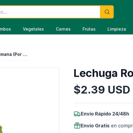
mbos
Vegetales
Carnes
Frutas
Limpieza
Lechuga Romana (Por Unidad)
Lechuga Ro
$
2.39
USD
Información del Producto
Envío Rápido 24/48h
Envío Gratis
en compr