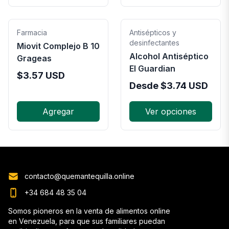
Farmacia
Antisépticos y
desinfectantes
Miovit Complejo B 10
Alcohol Antiséptico
Grageas
El Guardian
$
3.57
USD
Desde
$
3.74
USD
Agregar
Ver opciones
contacto@quemantequilla.online
+34 684 48 35 04
Somos pioneros en la venta de alimentos online
en Venezuela, para que sus familiares puedan