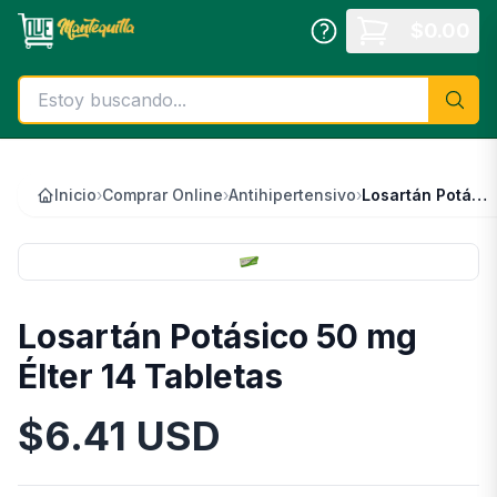
Saltar al contenido principal
$
0.00
Inicio
›
Comprar Online
›
Antihipertensivo
›
Losartán Potásico 50 mg Élter 14 Tabletas
Losartán Potásico 50 mg
Élter 14 Tabletas
$
6.41
USD
Información del Producto