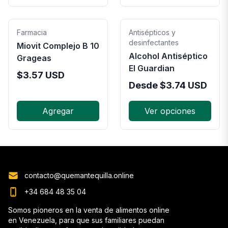
Farmacia
Antisépticos y
desinfectantes
Miovit Complejo B 10
Alcohol Antiséptico
Grageas
El Guardian
$
3.57
USD
Desde
$
3.74
USD
Agregar
Ver opciones
contacto@quemantequilla.online
+34 684 48 35 04
Somos pioneros en la venta de alimentos online
en Venezuela, para que sus familiares puedan