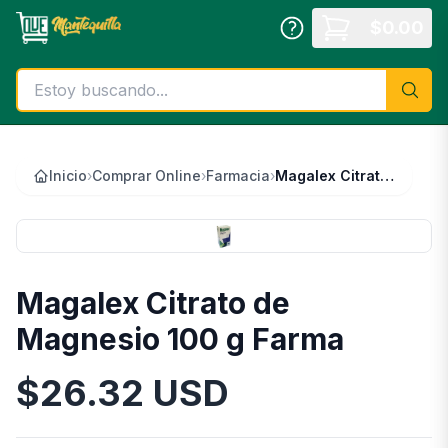
Saltar al contenido principal
$
0.00
Inicio
›
Comprar Online
›
Farmacia
›
Magalex Citrato de Magnesio 100 g Farma
Magalex Citrato de
Magnesio 100 g Farma
$
26.32
USD
Información del Producto