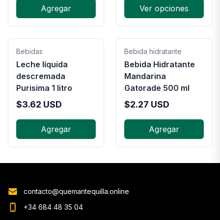
Agregar
Ver opciones
Bebidas
Bebida hidratante
Leche líquida
Bebida Hidratante
descremada
Mandarina
Purisima 1 litro
Gatorade 500 ml
$
3.62
USD
$
2.27
USD
Agregar
Agregar
contacto@quemantequilla.online
+34 684 48 35 04