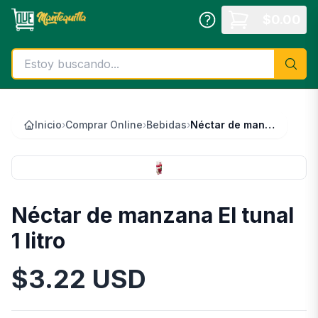
Saltar al contenido principal
$
0.00
Inicio
›
Comprar Online
›
Bebidas
›
Néctar de manzana El tunal 1 litro
Néctar de manzana El tunal
1 litro
$
3.22
USD
Información del Producto