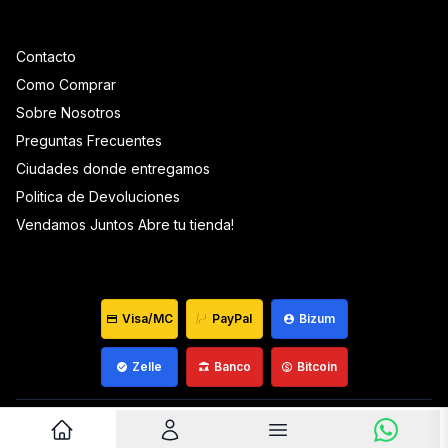
Contacto
Como Comprar
Sobre Nosotros
Preguntas Frecuentes
Ciudades donde entregamos
Politica de Devoluciones
Vendamos Juntos Abre tu tienda!
Visa/MC
PayPal
Bizum
Zelle
Banco
Bitcoin
Venezuela ©
2026
Que Mantequilla
Desarrollado por
wiagowin.com