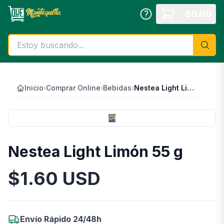
Saltar al contenido principal
$
0.00
Inicio
›
Comprar Online
›
Bebidas
›
Nestea Light Limón 55 g
Nestea Light Limón 55 g
$
1.60
USD
Información del Producto
Envío Rápido 24/48h