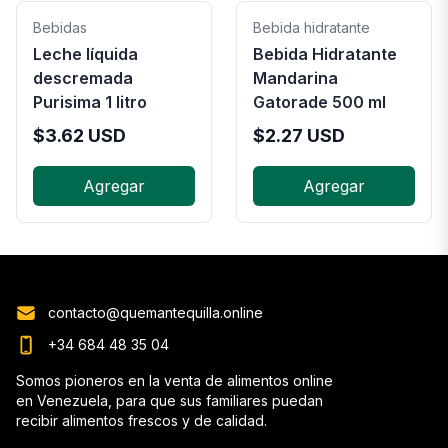
Bebidas
Bebida hidratante
Leche líquida
Bebida Hidratante
descremada
Mandarina
Purisima 1 litro
Gatorade 500 ml
$
3.62
USD
$
2.27
USD
Agregar
Agregar
contacto@quemantequilla.online
+34 684 48 35 04
Somos pioneros en la venta de alimentos online
en Venezuela, para que sus familiares puedan
recibir alimentos frescos y de calidad.