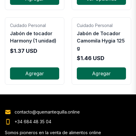
Cuidado Personal
Cuidado Personal
Jabón de tocador
Jabón de Tocador
Harmony (1 unidad)
Camomila Hygia 125
g
$
1.37
USD
$
1.46
USD
Agregar
Agregar
contacto@quemantequilla.online
+34 684 48 35 04
Somos pioneros en la venta de alimentos online