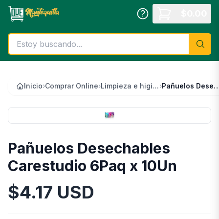
Saltar al contenido principal
$
0.00
Inicio
›
Comprar Online
›
Limpieza e higiene
›
Pañuelos Desechables Carestudio 6
Pañuelos Desechables
Carestudio 6Paq x 10Un
$
4.17
USD
Información del Producto