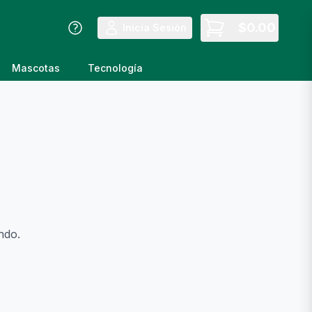
$
0.00
Inicia Sesión
Mascotas
Tecnología
ndo.