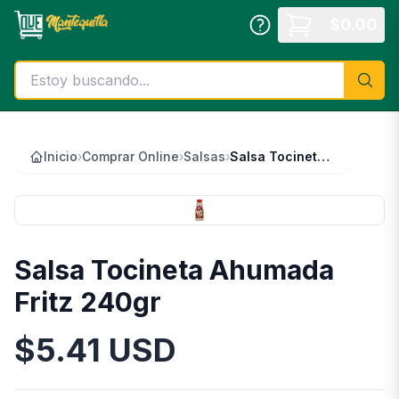
Saltar al contenido principal
$
0.00
Inicio
›
Comprar Online
›
Salsas
›
Salsa Tocineta Ahumada Fritz 240gr
Salsa Tocineta Ahumada
Fritz 240gr
$
5.41
USD
Información del Producto